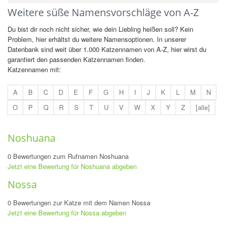
Weitere süße Namensvorschläge von A-Z
Du bist dir noch nicht sicher, wie dein Liebling heißen soll? Kein
Problem, hier erhältst du weitere Namensoptionen. In unserer
Datenbank sind weit über 1.000 Katzennamen von A-Z, hier wirst du
garantiert den passenden Katzennamen finden.
Katzennamen mit:
A
B
C
D
E
F
G
H
I
J
K
L
M
N
O
P
Q
R
S
T
U
V
W
X
Y
Z
[alle]
Noshuana
0 Bewertungen zum Rufnamen Noshuana
Jetzt eine Bewertung für Noshuana abgeben
Nossa
0 Bewertungen zur Katze mit dem Namen Nossa
Jetzt eine Bewertung für Nossa abgeben