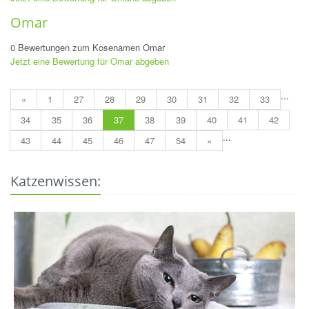
Omar
0 Bewertungen zum Kosenamen Omar
Jetzt eine Bewertung für Omar abgeben
...
«
1
27
28
29
30
31
32
33
34
35
36
37
38
39
40
41
42
...
43
44
45
46
47
54
»
Katzenwissen: