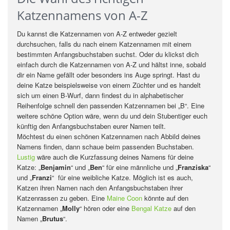
Katzennamens von A-Z
Du kannst die Katzennamen von A-Z entweder gezielt
durchsuchen, falls du nach einem Katzennamen mit einem
bestimmten Anfangsbuchstaben suchst. Oder du klickst dich
einfach durch die Katzennamen von A-Z und hältst inne, sobald
dir ein Name gefällt oder besonders ins Auge springt. Hast du
deine Katze beispielsweise von einem Züchter und es handelt
sich um einen B-Wurf, dann findest du in alphabetischer
Reihenfolge schnell den passenden Katzennamen bei „B“. Eine
weitere schöne Option wäre, wenn du und dein Stubentiger euch
künftig den Anfangsbuchstaben eurer Namen teilt.
Möchtest du einen schönen Katzennamen nach Abbild deines
Namens finden, dann schaue beim passenden Buchstaben.
Lustig
wäre auch die Kurzfassung deines Namens für deine
Katze: „
Benjamin
“ und „
Ben
“ für eine männliche und „
Franziska
“
und „
Franzi
“ für eine weibliche Katze. Möglich ist es auch,
Katzen ihren Namen nach den Anfangsbuchstaben ihrer
Katzenrassen zu geben. Eine
Maine Coon
könnte auf den
Katzennamen „
Molly
“ hören oder eine
Bengal Katze
auf den
Namen „
Brutus
“.