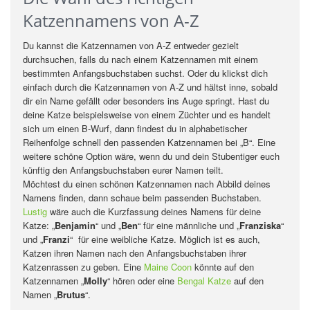
Katzennamens von A-Z
Du kannst die Katzennamen von A-Z entweder gezielt
durchsuchen, falls du nach einem Katzennamen mit einem
bestimmten Anfangsbuchstaben suchst. Oder du klickst dich
einfach durch die Katzennamen von A-Z und hältst inne, sobald
dir ein Name gefällt oder besonders ins Auge springt. Hast du
deine Katze beispielsweise von einem Züchter und es handelt
sich um einen B-Wurf, dann findest du in alphabetischer
Reihenfolge schnell den passenden Katzennamen bei „B“. Eine
weitere schöne Option wäre, wenn du und dein Stubentiger euch
künftig den Anfangsbuchstaben eurer Namen teilt.
Möchtest du einen schönen Katzennamen nach Abbild deines
Namens finden, dann schaue beim passenden Buchstaben.
Lustig
wäre auch die Kurzfassung deines Namens für deine
Katze: „
Benjamin
“ und „
Ben
“ für eine männliche und „
Franziska
“
und „
Franzi
“ für eine weibliche Katze. Möglich ist es auch,
Katzen ihren Namen nach den Anfangsbuchstaben ihrer
Katzenrassen zu geben. Eine
Maine Coon
könnte auf den
Katzennamen „
Molly
“ hören oder eine
Bengal Katze
auf den
Namen „
Brutus
“.