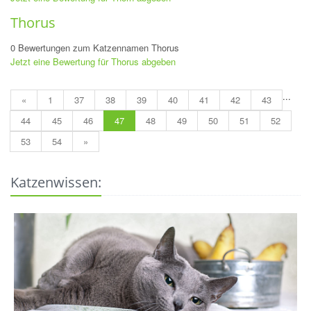
Thorus
0 Bewertungen zum Katzennamen Thorus
Jetzt eine Bewertung für Thorus abgeben
...
«
1
37
38
39
40
41
42
43
44
45
46
47
48
49
50
51
52
53
54
»
Katzenwissen: