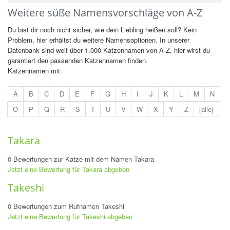
Weitere süße Namensvorschläge von A-Z
Du bist dir noch nicht sicher, wie dein Liebling heißen soll? Kein
Problem, hier erhältst du weitere Namensoptionen. In unserer
Datenbank sind weit über 1.000 Katzennamen von A-Z, hier wirst du
garantiert den passenden Katzennamen finden.
Katzennamen mit:
A
B
C
D
E
F
G
H
I
J
K
L
M
N
O
P
Q
R
S
T
U
V
W
X
Y
Z
[alle]
Takara
0 Bewertungen zur Katze mit dem Namen Takara
Jetzt eine Bewertung für Takara abgeben
Takeshi
0 Bewertungen zum Rufnamen Takeshi
Jetzt eine Bewertung für Takeshi abgeben