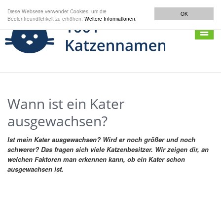
Diese Webseite verwendet Cookies, um die
OK
Bedienfreundlichkeit zu erhöhen.
Weitere Informationen.
Navigat
anzeig
Wann ist ein Kater
ausgewachsen?
Ist mein Kater ausgewachsen? Wird er noch größer und noch
schwerer? Das fragen sich viele Katzenbesitzer. Wir zeigen dir, an
welchen Faktoren man erkennen kann, ob ein Kater schon
ausgewachsen ist.