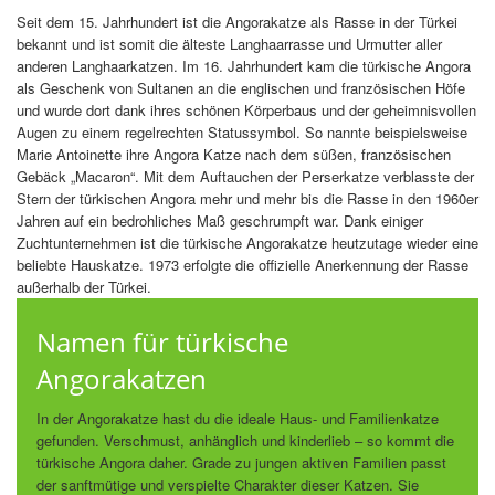
Seit dem 15. Jahrhundert ist die Angorakatze als Rasse in der Türkei
bekannt und ist somit die älteste Langhaarrasse und Urmutter aller
anderen Langhaarkatzen. Im 16. Jahrhundert kam die türkische Angora
als Geschenk von Sultanen an die englischen und französischen Höfe
und wurde dort dank ihres schönen Körperbaus und der geheimnisvollen
Augen zu einem regelrechten Statussymbol. So nannte beispielsweise
Marie Antoinette ihre Angora Katze nach dem süßen, französischen
Gebäck „Macaron“. Mit dem Auftauchen der Perserkatze verblasste der
Stern der türkischen Angora mehr und mehr bis die Rasse in den 1960er
Jahren auf ein bedrohliches Maß geschrumpft war. Dank einiger
Zuchtunternehmen ist die türkische Angorakatze heutzutage wieder eine
beliebte Hauskatze. 1973 erfolgte die offizielle Anerkennung der Rasse
außerhalb der Türkei.
Namen für türkische
Angorakatzen
In der Angorakatze hast du die ideale Haus- und Familienkatze
gefunden. Verschmust, anhänglich und kinderlieb – so kommt die
türkische Angora daher. Grade zu jungen aktiven Familien passt
der sanftmütige und verspielte Charakter dieser Katzen. Sie