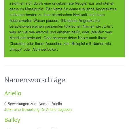
zeichnen sich durch eine ungebremste Neugier aus und stehen
gerne im Mittelpunkt. Der Name für deine türkische Angorakatze
sollte am besten zu ihrer historischen Herkunft und ihrem
liebenswerten Wesen passen. Gib deiner Angorakatze
beispielsweise einen passenden türkischen Namen wie „Edis“,
was so viel wie wertvoll und erhaben heißt, oder „Mahfer“ was
Mondlicht bedeutet. Oder benenne deine Katze nach ihrem
Charakter oder ihrem Aussehen zum Beispiel mit Namen wie
„Happy“ oder „Schneeflocke“.
Namensvorschläge
Ariello
0 Bewertungen zum Namen Ariello
Jetzt eine Bewertung für Ariello abgeben
Bailey