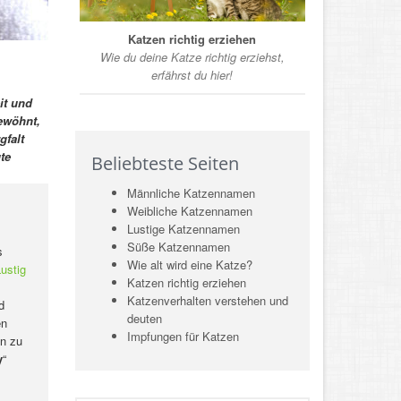
Katzen richtig erziehen
Wie du deine Katze richtig erziehst,
erfährst du hier!
it und
ewöhnt,
gfalt
te
Beliebteste Seiten
Männliche Katzennamen
Weibliche Katzennamen
Lustige Katzennamen
Süße Katzennamen
s
Wie alt wird eine Katze?
ustig
Katzen richtig erziehen
Katzenverhalten verstehen und
d
deuten
en
Impfungen für Katzen
n zu
y
“