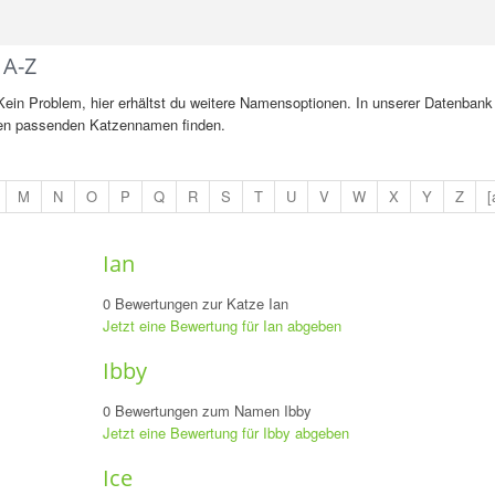
 A-Z
? Kein Problem, hier erhältst du weitere Namensoptionen. In unserer Datenbank
 den passenden Katzennamen finden.
M
N
O
P
Q
R
S
T
U
V
W
X
Y
Z
[
Ian
0 Bewertungen zur Katze Ian
Jetzt eine Bewertung für Ian abgeben
Ibby
0 Bewertungen zum Namen Ibby
Jetzt eine Bewertung für Ibby abgeben
Ice