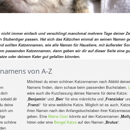
 nicht immer einfach und verschlingt manchmal mehrere Tage deiner Ze
n Stubentiger passen. Hat sich das Kätzchen einmal an seinen Namen g
sollten Katzennamen, wie alle Namen für Haustiere, mit äußerster Sor
em passenden Katzennamen, dann geben wir dir auf dieser Seite eine gu
atze oder deinem Kater gut gefallen könnten.
ennamens von A-Z
Möchtest du einen schönen Katzennamen nach Abbild deine
em
Namens finden, dann schaue beim passenden Buchstaben.
L
 dich
wäre auch die Kurzfassung deines Namens für deine Katze:
sobald dir
„
Benjamin
“ und „
Ben
“ für eine männliche und „
Franziska
“ un
du deine
„
Franzi
“ für eine weibliche Katze. Möglich ist es auch, Katz
 sich um
ihren Namen nach den Anfangsbuchstaben ihrer Katzenrasse
olge
geben. Eine
Maine Coon
könnte auf den Katzennamen „
Moll
ere schöne
hören oder eine
Bengal Katze
auf den Namen „
Brutus
“.
 den