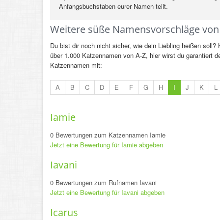
Anfangsbuchstaben eurer Namen teilt.
Weitere süße Namensvorschläge von
Du bist dir noch nicht sicher, wie dein Liebling heißen soll
über 1.000 Katzennamen von A-Z, hier wirst du garantiert
Katzennamen mit:
A
B
C
D
E
F
G
H
I
J
K
L
Iamie
0 Bewertungen zum Katzennamen Iamie
Jetzt eine Bewertung für Iamie abgeben
Iavani
0 Bewertungen zum Rufnamen Iavani
Jetzt eine Bewertung für Iavani abgeben
Icarus