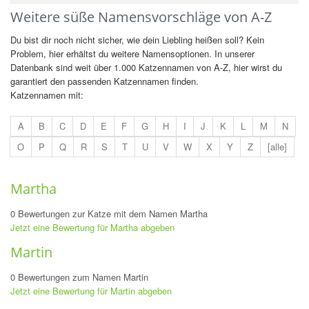
Weitere süße Namensvorschläge von A-Z
Du bist dir noch nicht sicher, wie dein Liebling heißen soll? Kein
Problem, hier erhältst du weitere Namensoptionen. In unserer
Datenbank sind weit über 1.000 Katzennamen von A-Z, hier wirst du
garantiert den passenden Katzennamen finden.
Katzennamen mit:
A
B
C
D
E
F
G
H
I
J
K
L
M
N
O
P
Q
R
S
T
U
V
W
X
Y
Z
[alle]
Martha
0 Bewertungen zur Katze mit dem Namen Martha
Jetzt eine Bewertung für Martha abgeben
Martin
0 Bewertungen zum Namen Martin
Jetzt eine Bewertung für Martin abgeben