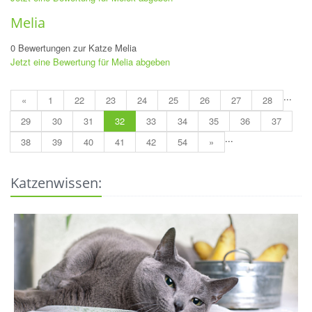
Melia
0 Bewertungen zur Katze Melia
Jetzt eine Bewertung für Melia abgeben
...
«
1
22
23
24
25
26
27
28
29
30
31
32
33
34
35
36
37
...
38
39
40
41
42
54
»
Katzenwissen: