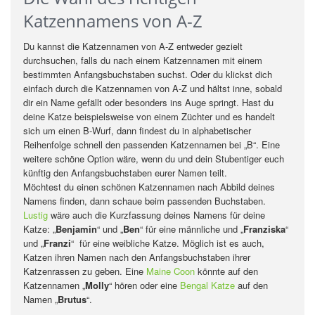
Katzennamens von A-Z
Du kannst die Katzennamen von A-Z entweder gezielt
durchsuchen, falls du nach einem Katzennamen mit einem
bestimmten Anfangsbuchstaben suchst. Oder du klickst dich
einfach durch die Katzennamen von A-Z und hältst inne, sobald
dir ein Name gefällt oder besonders ins Auge springt. Hast du
deine Katze beispielsweise von einem Züchter und es handelt
sich um einen B-Wurf, dann findest du in alphabetischer
Reihenfolge schnell den passenden Katzennamen bei „B“. Eine
weitere schöne Option wäre, wenn du und dein Stubentiger euch
künftig den Anfangsbuchstaben eurer Namen teilt.
Möchtest du einen schönen Katzennamen nach Abbild deines
Namens finden, dann schaue beim passenden Buchstaben.
Lustig
wäre auch die Kurzfassung deines Namens für deine
Katze: „
Benjamin
“ und „
Ben
“ für eine männliche und „
Franziska
“
und „
Franzi
“ für eine weibliche Katze. Möglich ist es auch,
Katzen ihren Namen nach den Anfangsbuchstaben ihrer
Katzenrassen zu geben. Eine
Maine Coon
könnte auf den
Katzennamen „
Molly
“ hören oder eine
Bengal Katze
auf den
Namen „
Brutus
“.