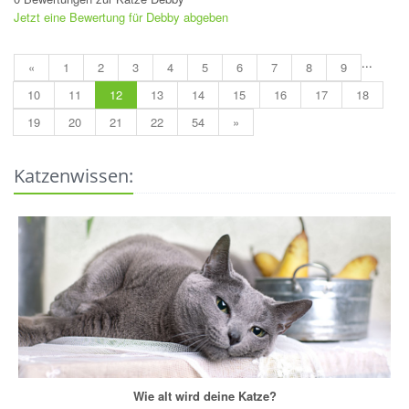
Jetzt eine Bewertung für Debby abgeben
...
«
1
2
3
4
5
6
7
8
9
10
11
12
13
14
15
16
17
18
19
20
21
22
54
»
Katzenwissen:
Wie alt wird deine Katze?