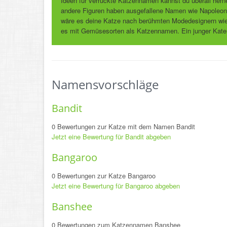
Ideen für verrückte Katzennamen kannst du überall herne
andere Figuren haben ausgefallene Namen wie Napoleon,
wäre es deine Katze nach berühmten Modedesignern wie 
es mit Gemüsesorten als Katzennamen. Ein junger Kater d
Namensvorschläge
Bandit
0 Bewertungen zur Katze mit dem Namen Bandit
Jetzt eine Bewertung für Bandit abgeben
Bangaroo
0 Bewertungen zur Katze Bangaroo
Jetzt eine Bewertung für Bangaroo abgeben
Banshee
0 Bewertungen zum Katzennamen Banshee