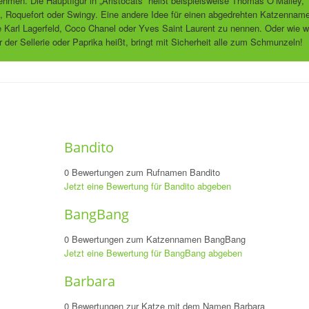
hmen. Die Hauptfigur in „Aristocats“ heißt beispielsweise Thomas O’Malley,
 Roquefort oder Swingy. Eine andere Idee für einen abgedrehten Katzennam
Karl Lagerfeld, Coco Chanel oder Yves Saint Laurent zu nennen. Oder wie w
er Sellerie oder Paprika heißt, bringt mit Sicherheit alle zum Schmunzeln!
Bandito
0 Bewertungen zum Rufnamen Bandito
Jetzt eine Bewertung für Bandito abgeben
BangBang
0 Bewertungen zum Katzennamen BangBang
Jetzt eine Bewertung für BangBang abgeben
Barbara
0 Bewertungen zur Katze mit dem Namen Barbara