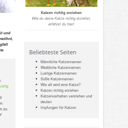
Katzen richtig erziehen
Wie du deine Katze richtig erziehst,
erfährst du hier!
it und
ewöhnt,
gfalt
te
Beliebteste Seiten
Männliche Katzennamen
Weibliche Katzennamen
Lustige Katzennamen
Süße Katzennamen
s
Wie alt wird eine Katze?
ustig
Katzen richtig erziehen
Katzenverhalten verstehen und
d
deuten
en
Impfungen für Katzen
n zu
y
“