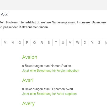
 A-Z
? Kein Problem, hier erhältst du weitere Namensoptionen. In unserer Datenbank
 den passenden Katzennamen finden.
M
N
O
P
Q
R
S
T
U
V
W
X
Y
Z
[
Avalon
0 Bewertungen zum Namen Avalon
Jetzt eine Bewertung für Avalon abgeben
Avari
0 Bewertungen zum Rufnamen Avari
Jetzt eine Bewertung für Avari abgeben
Avery