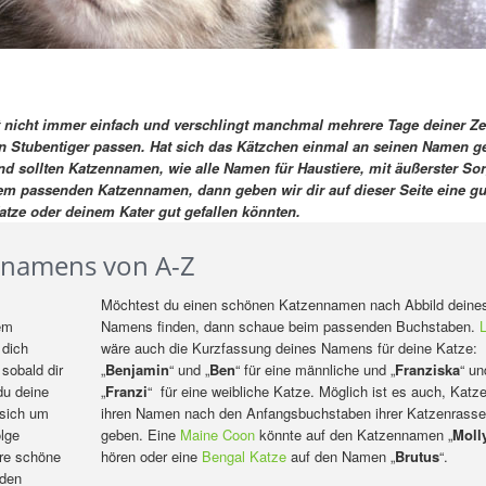
 nicht immer einfach und verschlingt manchmal mehrere Tage deiner Ze
n Stubentiger passen. Hat sich das Kätzchen einmal an seinen Namen g
sollten Katzennamen, wie alle Namen für Haustiere, mit äußerster Sor
em passenden Katzennamen, dann geben wir dir auf dieser Seite eine gu
atze oder deinem Kater gut gefallen könnten.
ennamens von A-Z
Möchtest du einen schönen Katzennamen nach Abbild deine
em
Namens finden, dann schaue beim passenden Buchstaben.
L
 dich
wäre auch die Kurzfassung deines Namens für deine Katze:
sobald dir
„
Benjamin
“ und „
Ben
“ für eine männliche und „
Franziska
“ un
du deine
„
Franzi
“ für eine weibliche Katze. Möglich ist es auch, Katz
 sich um
ihren Namen nach den Anfangsbuchstaben ihrer Katzenrasse
olge
geben. Eine
Maine Coon
könnte auf den Katzennamen „
Moll
ere schöne
hören oder eine
Bengal Katze
auf den Namen „
Brutus
“.
 den