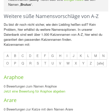
Namen „
Brutus
“.
Weitere süße Namensvorschläge von A-Z
Du bist dir noch nicht sicher, wie dein Liebling heißen soll? Kein
Problem, hier erhältst du weitere Namensoptionen. In unserer
Datenbank sind weit über 1.000 Katzennamen von A-Z, hier wirst du
garantiert den passenden Katzennamen finden.
Katzennamen mit:
A
B
C
D
E
F
G
H
I
J
K
L
M
N
O
P
Q
R
S
T
U
V
W
X
Y
Z
[alle]
Araphoe
0 Bewertungen zum Namen Araphoe
Jetzt eine Bewertung für Araphoe abgeben
Arare
0 Bewertungen zur Katze mit dem Namen Arare