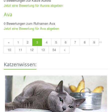
0 Bewertungen zur Katze Aurora
Jetzt eine Bewertung für Aurora abgeben
Ava
0 Bewertungen zum Rufnamen Ava
Jetzt eine Bewertung für Ava abgeben
...
«
1
2
3
4
5
6
7
8
9
10
11
12
13
54
»
Katzenwissen: