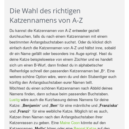
Die Wahl des richtigen
Katzennamens von A-Z
Du kannst die Katzennamen von A-Z entweder gezielt
durchsuchen, falls du nach einem Katzennamen mit einem
bestimmten Anfangsbuchstaben suchst. Oder du klickst dich
einfach durch die Katzennamen von A-Z und hältst inne, sobald
dir ein Name gefällt oder besonders ins Auge springt. Hast du
deine Katze beispielsweise von einem Züchter und es handelt
sich um einen B-Wurf, dann findest du in alphabetischer
Reihenfolge schnell den passenden Katzennamen bei „B“. Eine
weitere schöne Option wäre, wenn du und dein Stubentiger euch
künftig den Anfangsbuchstaben eurer Namen teilt.
Möchtest du einen schönen Katzennamen nach Abbild deines
Namens finden, dann schaue beim passenden Buchstaben.
Lustig
wäre auch die Kurzfassung deines Namens für deine
Katze: „
Benjamin
“ und „
Ben
“ für eine männliche und „
Franziska
“
und „
Franzi
“ für eine weibliche Katze. Möglich ist es auch,
Katzen ihren Namen nach den Anfangsbuchstaben ihrer
Katzenrassen zu geben. Eine
Maine Coon
könnte auf den
Katzennamen „
Molly
“ hören oder eine
Bengal Katze
auf den