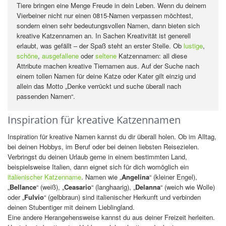
Tiere bringen eine Menge Freude in dein Leben. Wenn du deinem
Vierbeiner nicht nur einen 0815-Namen verpassen möchtest,
sondern einen sehr bedeutungsvollen Namen, dann bieten sich
kreative Katzennamen an. In Sachen Kreativität ist generell
erlaubt, was gefällt – der Spaß steht an erster Stelle. Ob
lustige
,
schöne
,
ausgefallene
oder
seltene
Katzennamen: all diese
Attribute machen kreative Tiernamen aus. Auf der Suche nach
einem tollen Namen für deine Katze oder Kater gilt einzig und
allein das Motto „Denke verrückt und suche überall nach
passenden Namen“.
Inspiration für kreative Katzennamen
Inspiration für kreative Namen kannst du dir überall holen. Ob im Alltag,
bei deinen Hobbys, im Beruf oder bei deinen liebsten Reisezielen.
Verbringst du deinen Urlaub gerne in einem bestimmten Land,
beispielsweise Italien, dann eignet sich für dich womöglich ein
italienischer Katzenname
. Namen wie „
Angelina
“ (kleiner Engel),
„
Bellance
“ (weiß), „
Ceasario
“ (langhaarig), „
Delanna
“ (weich wie Wolle)
oder „
Fulvio
“ (gelbbraun) sind italienischer Herkunft und verbinden
deinen Stubentiger mit deinem Lieblingland.
Eine andere Herangehensweise kannst du aus deiner Freizeit herleiten.