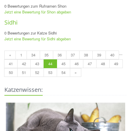
0 Bewertungen zum Rufnamen Shon
Jetzt eine Bewertung für Shon abgeben
Sidhi
0 Bewertungen zur Katze Sidhi
Jetzt eine Bewertung für Sidhi abgeben
...
«
1
34
35
36
37
38
39
40
41
42
43
44
45
46
47
48
49
50
51
52
53
54
»
Katzenwissen: