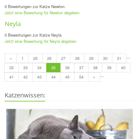
0 Bewertungen zur Katze Newton
Jetzt eine Bewertung für Newton abgeben
Neyla
0 Bewertungen zur Katze Neyla
Jetzt eine Bewertung für Neyla abgeben
...
«
1
25
26
27
28
29
30
31
32
33
34
35
36
37
38
39
40
...
41
42
43
44
45
54
»
Katzenwissen: