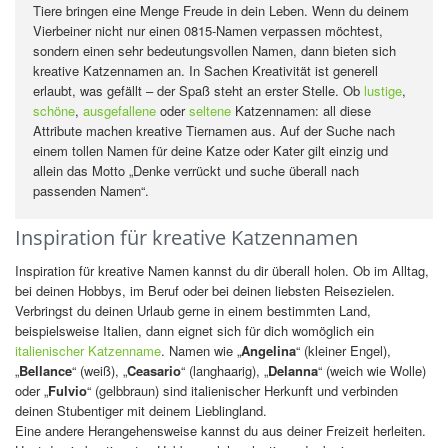
Tiere bringen eine Menge Freude in dein Leben. Wenn du deinem
Vierbeiner nicht nur einen 0815-Namen verpassen möchtest,
sondern einen sehr bedeutungsvollen Namen, dann bieten sich
kreative Katzennamen an. In Sachen Kreativität ist generell
erlaubt, was gefällt – der Spaß steht an erster Stelle. Ob
lustige
,
schöne
,
ausgefallene
oder
seltene
Katzennamen: all diese
Attribute machen kreative Tiernamen aus. Auf der Suche nach
einem tollen Namen für deine Katze oder Kater gilt einzig und
allein das Motto „Denke verrückt und suche überall nach
passenden Namen“.
Inspiration für kreative Katzennamen
Inspiration für kreative Namen kannst du dir überall holen. Ob im Alltag,
bei deinen Hobbys, im Beruf oder bei deinen liebsten Reisezielen.
Verbringst du deinen Urlaub gerne in einem bestimmten Land,
beispielsweise Italien, dann eignet sich für dich womöglich ein
italienischer Katzenname
. Namen wie „
Angelina
“ (kleiner Engel),
„
Bellance
“ (weiß), „
Ceasario
“ (langhaarig), „
Delanna
“ (weich wie Wolle)
oder „
Fulvio
“ (gelbbraun) sind italienischer Herkunft und verbinden
deinen Stubentiger mit deinem Lieblingland.
Eine andere Herangehensweise kannst du aus deiner Freizeit herleiten.