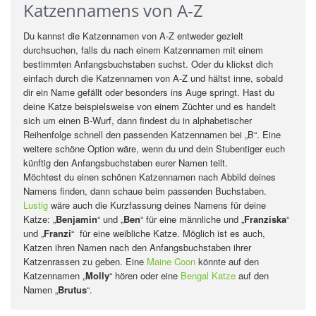
Katzennamens von A-Z
Du kannst die Katzennamen von A-Z entweder gezielt
durchsuchen, falls du nach einem Katzennamen mit einem
bestimmten Anfangsbuchstaben suchst. Oder du klickst dich
einfach durch die Katzennamen von A-Z und hältst inne, sobald
dir ein Name gefällt oder besonders ins Auge springt. Hast du
deine Katze beispielsweise von einem Züchter und es handelt
sich um einen B-Wurf, dann findest du in alphabetischer
Reihenfolge schnell den passenden Katzennamen bei „B“. Eine
weitere schöne Option wäre, wenn du und dein Stubentiger euch
künftig den Anfangsbuchstaben eurer Namen teilt.
Möchtest du einen schönen Katzennamen nach Abbild deines
Namens finden, dann schaue beim passenden Buchstaben.
Lustig
wäre auch die Kurzfassung deines Namens für deine
Katze: „
Benjamin
“ und „
Ben
“ für eine männliche und „
Franziska
“
und „
Franzi
“ für eine weibliche Katze. Möglich ist es auch,
Katzen ihren Namen nach den Anfangsbuchstaben ihrer
Katzenrassen zu geben. Eine
Maine Coon
könnte auf den
Katzennamen „
Molly
“ hören oder eine
Bengal Katze
auf den
Namen „
Brutus
“.