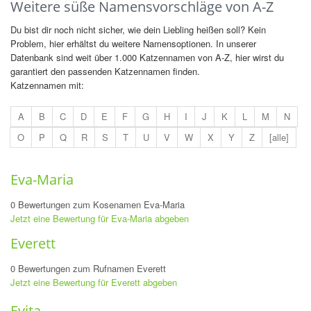
Weitere süße Namensvorschläge von A-Z
Du bist dir noch nicht sicher, wie dein Liebling heißen soll? Kein
Problem, hier erhältst du weitere Namensoptionen. In unserer
Datenbank sind weit über 1.000 Katzennamen von A-Z, hier wirst du
garantiert den passenden Katzennamen finden.
Katzennamen mit:
A
B
C
D
E
F
G
H
I
J
K
L
M
N
O
P
Q
R
S
T
U
V
W
X
Y
Z
[alle]
Eva-Maria
0 Bewertungen zum Kosenamen Eva-Maria
Jetzt eine Bewertung für Eva-Maria abgeben
Everett
0 Bewertungen zum Rufnamen Everett
Jetzt eine Bewertung für Everett abgeben
Evita