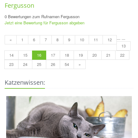
Fergusson
0 Bewertungen zum Rufnamen Fergusson
Jetzt eine Bewertung für Fergusson abgeben
...
...
«
1
6
7
8
9
10
11
12
13
14
15
16
17
18
19
20
21
22
23
24
25
26
54
»
Katzenwissen: