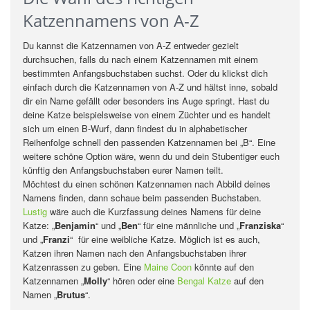
Katzennamens von A-Z
Du kannst die Katzennamen von A-Z entweder gezielt
durchsuchen, falls du nach einem Katzennamen mit einem
bestimmten Anfangsbuchstaben suchst. Oder du klickst dich
einfach durch die Katzennamen von A-Z und hältst inne, sobald
dir ein Name gefällt oder besonders ins Auge springt. Hast du
deine Katze beispielsweise von einem Züchter und es handelt
sich um einen B-Wurf, dann findest du in alphabetischer
Reihenfolge schnell den passenden Katzennamen bei „B“. Eine
weitere schöne Option wäre, wenn du und dein Stubentiger euch
künftig den Anfangsbuchstaben eurer Namen teilt.
Möchtest du einen schönen Katzennamen nach Abbild deines
Namens finden, dann schaue beim passenden Buchstaben.
Lustig
wäre auch die Kurzfassung deines Namens für deine
Katze: „
Benjamin
“ und „
Ben
“ für eine männliche und „
Franziska
“
und „
Franzi
“ für eine weibliche Katze. Möglich ist es auch,
Katzen ihren Namen nach den Anfangsbuchstaben ihrer
Katzenrassen zu geben. Eine
Maine Coon
könnte auf den
Katzennamen „
Molly
“ hören oder eine
Bengal Katze
auf den
Namen „
Brutus
“.