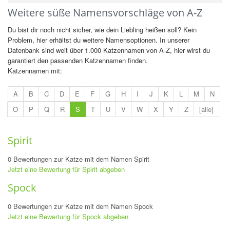
Weitere süße Namensvorschläge von A-Z
Du bist dir noch nicht sicher, wie dein Liebling heißen soll? Kein
Problem, hier erhältst du weitere Namensoptionen. In unserer
Datenbank sind weit über 1.000 Katzennamen von A-Z, hier wirst du
garantiert den passenden Katzennamen finden.
Katzennamen mit:
A
B
C
D
E
F
G
H
I
J
K
L
M
N
O
P
Q
R
S
T
U
V
W
X
Y
Z
[alle]
Spirit
0 Bewertungen zur Katze mit dem Namen Spirit
Jetzt eine Bewertung für Spirit abgeben
Spock
0 Bewertungen zur Katze mit dem Namen Spock
Jetzt eine Bewertung für Spock abgeben