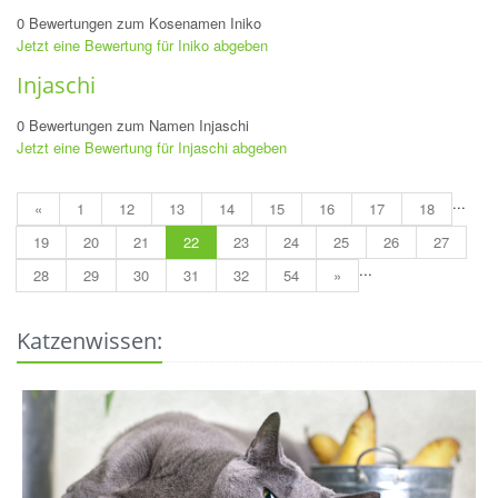
0 Bewertungen zum Kosenamen Iniko
Jetzt eine Bewertung für Iniko abgeben
Injaschi
0 Bewertungen zum Namen Injaschi
Jetzt eine Bewertung für Injaschi abgeben
...
«
1
12
13
14
15
16
17
18
19
20
21
22
23
24
25
26
27
...
28
29
30
31
32
54
»
Katzenwissen: