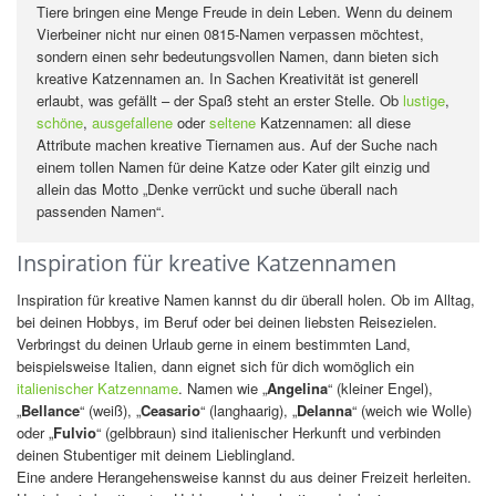
Tiere bringen eine Menge Freude in dein Leben. Wenn du deinem
Vierbeiner nicht nur einen 0815-Namen verpassen möchtest,
sondern einen sehr bedeutungsvollen Namen, dann bieten sich
kreative Katzennamen an. In Sachen Kreativität ist generell
erlaubt, was gefällt – der Spaß steht an erster Stelle. Ob
lustige
,
schöne
,
ausgefallene
oder
seltene
Katzennamen: all diese
Attribute machen kreative Tiernamen aus. Auf der Suche nach
einem tollen Namen für deine Katze oder Kater gilt einzig und
allein das Motto „Denke verrückt und suche überall nach
passenden Namen“.
Inspiration für kreative Katzennamen
Inspiration für kreative Namen kannst du dir überall holen. Ob im Alltag,
bei deinen Hobbys, im Beruf oder bei deinen liebsten Reisezielen.
Verbringst du deinen Urlaub gerne in einem bestimmten Land,
beispielsweise Italien, dann eignet sich für dich womöglich ein
italienischer Katzenname
. Namen wie „
Angelina
“ (kleiner Engel),
„
Bellance
“ (weiß), „
Ceasario
“ (langhaarig), „
Delanna
“ (weich wie Wolle)
oder „
Fulvio
“ (gelbbraun) sind italienischer Herkunft und verbinden
deinen Stubentiger mit deinem Lieblingland.
Eine andere Herangehensweise kannst du aus deiner Freizeit herleiten.